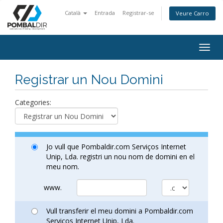
Català
Entrada
Registrar-se
Veure Carro
Togg
navig
Registrar un Nou Domini
Categories:
Jo vull que Pombaldir.com Serviços Internet
Unip, Lda. registri un nou nom de domini en el
meu nom.
www.
Vull transferir el meu domini a Pombaldir.com
Serviços Internet Unip, Lda.