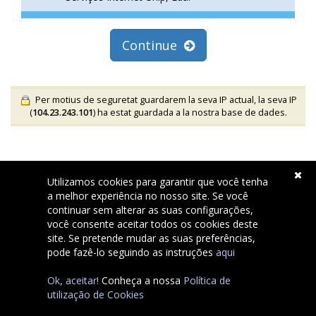
Continue
Per motius de seguretat guardarem la seva IP actual, la seva IP
(
104.23.243.101
) ha estat guardada a la nostra base de dades.
Utilizamos cookies para garantir que você tenha
a melhor experiência no nosso site. Se você
continuar sem alterar as suas configurações,
você consente aceitar todos os cookies deste
site. Se pretende mudar as suas preferências,
Copyright © 2026 Pombaldir.com Serviços Internet Unip, Lda..
pode fazê-lo seguindo as instruções
aqui
All Rights Reserved.
Ok, aceitar!
Conheça a nossa
Política de
utilização de Cookies