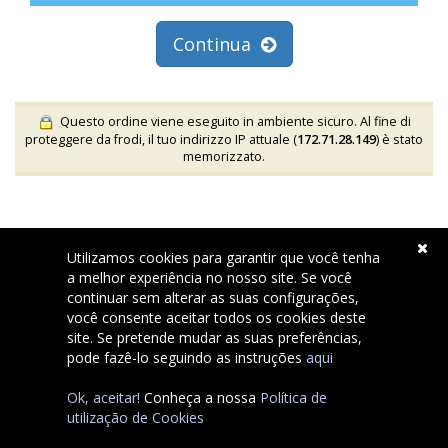
Continua
Questo ordine viene eseguito in ambiente sicuro. Al fine di
proteggere da frodi, il tuo indirizzo IP attuale (
172.71.28.149
) è stato
memorizzato.
Utilizamos cookies para garantir que você tenha
a melhor experiência no nosso site. Se você
continuar sem alterar as suas configurações,
você consente aceitar todos os cookies deste
site. Se pretende mudar as suas preferências,
Copyright © 2026 Pombaldir.com Serviços Internet Unip, Lda..
pode fazê-lo seguindo as instruções
aqui
All Rights Reserved.
Ok, aceitar!
Conheça a nossa
Política de
utilização de Cookies