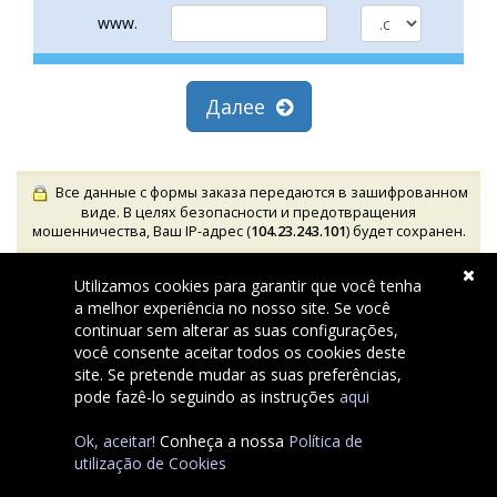
www.
Далее
Все данные с формы заказа передаются в зашифрованном
виде. В целях безопасности и предотвращения
мошенничества, Ваш IP-адрес (
104.23.243.101
) будет сохранен.
Utilizamos cookies para garantir que você tenha
a melhor experiência no nosso site. Se você
continuar sem alterar as suas configurações,
você consente aceitar todos os cookies deste
site. Se pretende mudar as suas preferências,
pode fazê-lo seguindo as instruções
aqui
Ok, aceitar!
Conheça a nossa
Política de
Copyright © 2026 Pombaldir.com Serviços Internet Unip, Lda..
All Rights Reserved.
utilização de Cookies