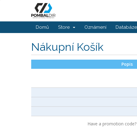
Domů
Store
Oznámení
Databáze 
Nákupní Košík
Popis
Have a promotion code