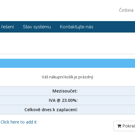
Čeština
řešení
Stav systému
Kontaktujte nás
Váš nákupní košík je prázdný
Mezisoučet:
IVA @ 23.00%:
Celkově dnes k zaplacení:
?
Click here to add it
Pokrač