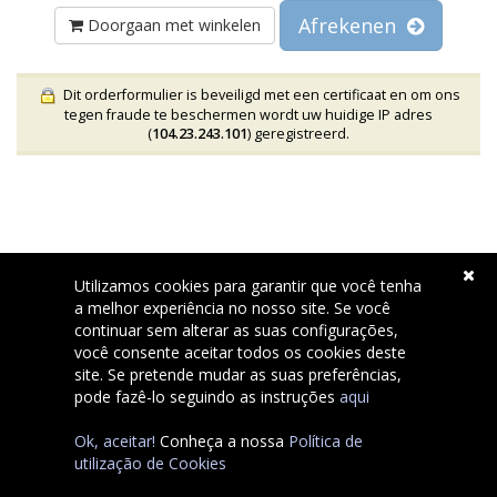
Afrekenen
Doorgaan met winkelen
Dit orderformulier is beveiligd met een certificaat en om ons
tegen fraude te beschermen wordt uw huidige IP adres
(
104.23.243.101
) geregistreerd.
Utilizamos cookies para garantir que você tenha
a melhor experiência no nosso site. Se você
continuar sem alterar as suas configurações,
Copyright © 2026 Pombaldir.com Serviços Internet Unip, Lda..
você consente aceitar todos os cookies deste
All Rights Reserved.
site. Se pretende mudar as suas preferências,
pode fazê-lo seguindo as instruções
aqui
Ok, aceitar!
Conheça a nossa
Política de
utilização de Cookies