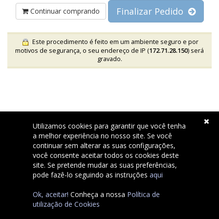
Finalizar Pedido
Continuar comprando
Este procedimento é feito em um ambiente seguro e por
motivos de segurança, o seu endereço de IP (
172.71.28.150
) será
gravado.
Utilizamos cookies para garantir que você tenha
a melhor experiência no nosso site. Se você
continuar sem alterar as suas configurações,
Copyright © 2026 Pombaldir.com Serviços Internet Unip, Lda..
você consente aceitar todos os cookies deste
All Rights Reserved.
site. Se pretende mudar as suas preferências,
pode fazê-lo seguindo as instruções
aqui
Ok, aceitar!
Conheça a nossa
Política de
utilização de Cookies