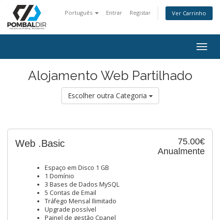
Português
Entrar
Registar
Ver Carrinho
Togg
navig
Alojamento Web Partilhado
Escolher outra Categoria
75.00€
Web .Basic
Anualmente
Espaço em Disco 1 GB
1 Domínio
3 Bases de Dados MySQL
5 Contas de Email
Tráfego Mensal Ilimitado
Upgrade possível
Painel de gestão Cpanel