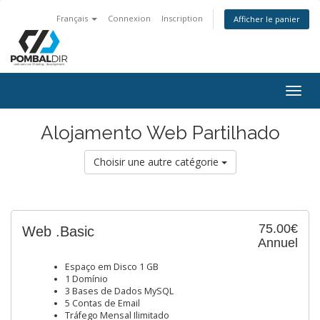
Français
Connexion
Inscription
Afficher le panier
Togg
navig
Alojamento Web Partilhado
Choisir une autre catégorie
75.00€
Web .Basic
Annuel
Espaço em Disco 1 GB
1 Domínio
3 Bases de Dados MySQL
5 Contas de Email
Tráfego Mensal Ilimitado