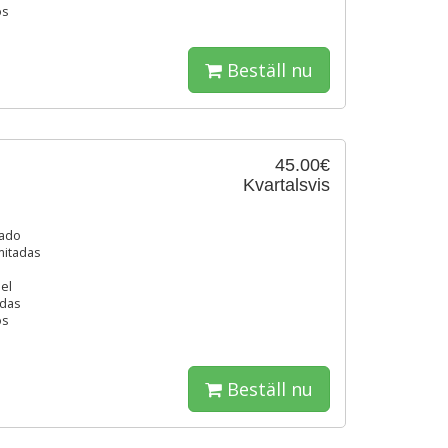
os
Beställ nu
45.00€
Kvartalsvis
tado
mitadas
el
adas
os
Beställ nu