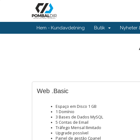
Hem - Kundavdelning
Butik
Nyheter
Web .Basic
Espaço em Disco 1 GB
1 Domínio
3 Bases de Dados MySQL
5 Contas de Email
Tráfego Mensal Ilimitado
Upgrade possível
Painel de gestão Cpanel