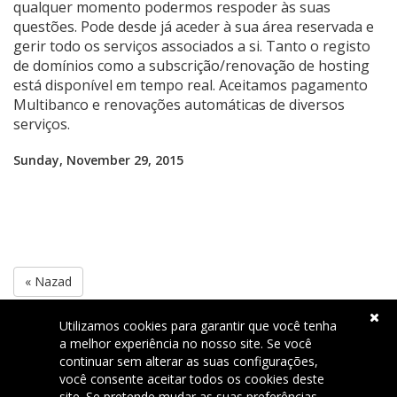
qualquer momento podermos respoder às suas
questões. Pode desde já aceder à sua área reservada e
gerir todo os serviços associados a si. Tanto o registo
de domínios como a subscrição/renovação de hosting
está disponível em tempo real. Aceitamos pagamento
Multibanco e renovações automáticas de diversos
serviços.
Sunday, November 29, 2015
« Nazad
Utilizamos cookies para garantir que você tenha
a melhor experiência no nosso site. Se você
continuar sem alterar as suas configurações,
Podrška
você consente aceitar todos os cookies deste
site. Se pretende mudar as suas preferências,