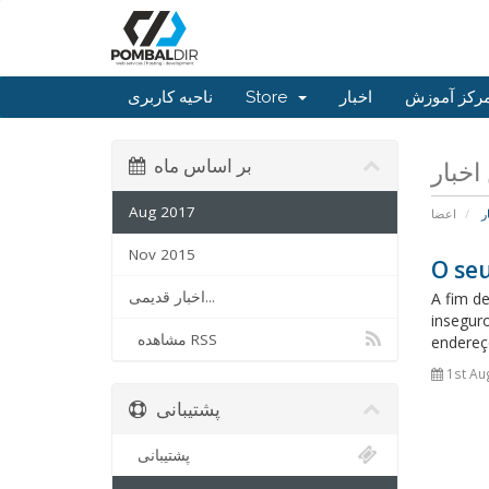
ناحیه کاربری
Store
اخبار
رکز آموزش
بر اساس ماه
Aug 2017
ر
اعضا
Nov 2015
O seu
اخبار قدیمی...
A fim de
inseguro
مشاهده RSS
endereço
1st Au
پشتیبانی
پشتیبانی