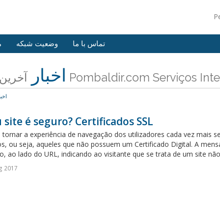
P
تماس با ما
وضعیت شبکه
م
اخبار
آخرین اخبار Pombaldir.com Serviços 
اخبا
 site é seguro? Certificados SSL
 tornar a experiência de navegação dos utilizadores cada vez mais se
s, ou seja, aqueles que não possuem um Certificado Digital. A mensa
, ao lado do URL, indicando ao visitante que se trata de um site não 
g 2017