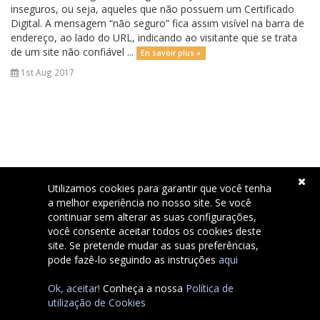
inseguros, ou seja, aqueles que não possuem um Certificado
Digital. A mensagem “não seguro” fica assim visível na barra de
endereço, ao lado do URL, indicando ao visitante que se trata
de um site não confiável ...
En savoir plus »
1st Aug 2017
Utilizamos cookies para garantir que você tenha
a melhor experiência no nosso site. Se você
continuar sem alterar as suas configurações,
Support
você consente aceitar todos os cookies deste
site. Se pretende mudar as suas preferências,
pode fazê-lo seguindo as instruções
aqui
Ok, aceitar!
Conheça a nossa
Política de
Copyright © 2026 Pombaldir.com Serviços Internet Unip, Lda..
utilização de Cookies
All Rights Reserved.