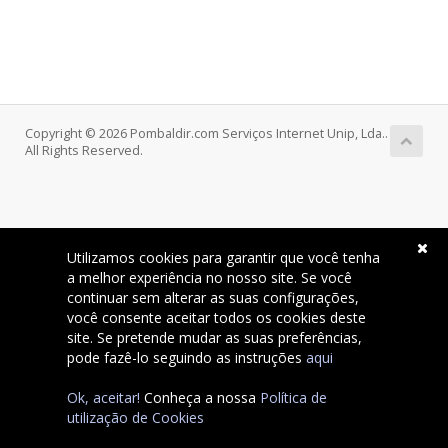
Copyright © 2026 Pombaldir.com Serviços Internet Unip, Lda..
All Rights Reserved.
Utilizamos cookies para garantir que você tenha
a melhor experiência no nosso site. Se você
continuar sem alterar as suas configurações,
você consente aceitar todos os cookies deste
site. Se pretende mudar as suas preferências,
pode fazê-lo seguindo as instruções
aqui
Ok, aceitar!
Conheça a nossa
Política de
utilização de Cookies