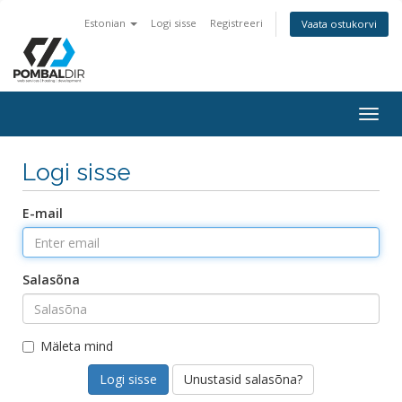
Estonian
Logi sisse
Registreeri
Vaata ostukorvi
Togg
navig
Logi sisse
E-mail
Salasõna
Mäleta mind
Unustasid salasõna?