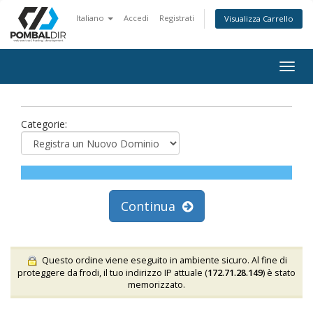
Italiano
Accedi
Registrati
Visualizza Carrello
Togg
navig
Categorie:
Continua
Questo ordine viene eseguito in ambiente sicuro. Al fine di
proteggere da frodi, il tuo indirizzo IP attuale (
172.71.28.149
) è stato
memorizzato.