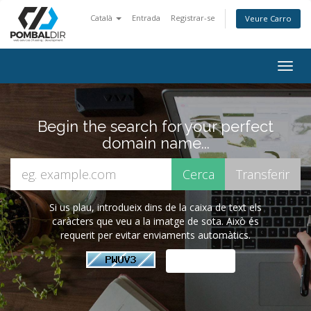
Català
Entrada
Registrar-se
Veure Carro
Togg
navig
Begin the search for your perfect
domain name...
Si us plau, introdueix dins de la caixa de text els
caràcters que veu a la imatge de sota. Això és
requerit per evitar enviaments automàtics.