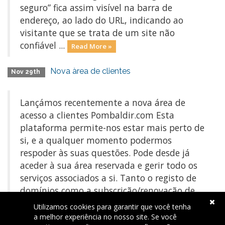
seguro” fica assim visível na barra de
endereço, ao lado do URL, indicando ao
visitante que se trata de um site não
confiável ...
Read More »
Nova àrea de clientes
Nov 29th
Lançámos recentemente a nova área de
acesso a clientes Pombaldir.com Esta
plataforma permite-nos estar mais perto de
si, e a qualquer momento podermos
respoder às suas questões. Pode desde já
aceder à sua área reservada e gerir todo os
serviços associados a si. Tanto o registo de
domínios como a subscrição/renovação de
hosting está ...
Read More »
Utilizamos cookies para garantir que você tenha
a melhor experiência no nosso site. Se você