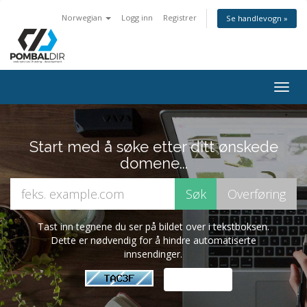
Norwegian
Logg inn
Registrer
Se handlevogn »
Togg
navig
Start med å søke etter ditt ønskede
domene...
Tast inn tegnene du ser på bildet over i tekstboksen.
Dette er nødvendig for å hindre automatiserte
innsendinger.