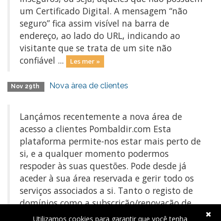
um Certificado Digital. A mensagem “não
seguro” fica assim visível na barra de
endereço, ao lado do URL, indicando ao
visitante que se trata de um site não
confiável ...
Les mer »
Nova àrea de clientes
Nov 29th
Lançámos recentemente a nova área de
acesso a clientes Pombaldir.com Esta
plataforma permite-nos estar mais perto de
si, e a qualquer momento podermos
respoder às suas questões. Pode desde já
aceder à sua área reservada e gerir todo os
serviços associados a si. Tanto o registo de
domínios como a subscrição/renovação de
hosting está ...
Les mer »
Utilizamos cookies para garantir que você tenha