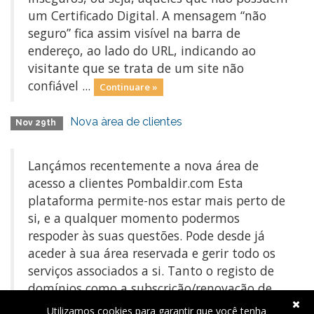
um Certificado Digital. A mensagem “não
seguro” fica assim visível na barra de
endereço, ao lado do URL, indicando ao
visitante que se trata de um site não
confiável ...
Continuare »
Nova àrea de clientes
Nov 29th
Lançámos recentemente a nova área de
acesso a clientes Pombaldir.com Esta
plataforma permite-nos estar mais perto de
si, e a qualquer momento podermos
respoder às suas questões. Pode desde já
aceder à sua área reservada e gerir todo os
serviços associados a si. Tanto o registo de
domínios como a subscrição/renovação de
hosting está ...
Continuare »
Utilizamos cookies para garantir que você tenha