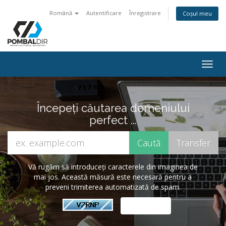
Română
Autentificare
Înregistrare
Coșul meu
Togg
navig
Începeți căutarea domeniului
perfect ...
Vă rugăm să introduceți caracterele din imaginea de
mai jos. Această măsură este necesară pentru a
preveni trimiterea automatizată de spam.